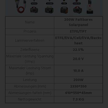
200W Faltbares
Name
Solarpanel
Prozess
ETFE/TPT
ETFE/EVA/Cell/EVA/Backs
Laminierverfahren
heet
Zelleffizienz
22.5%
Maximale Leistung Vpannung
20.0 V
(Vmp)
Maximaler Leistung Strom
10.0 A
(Imp)
Leistung
200W
Abmessungen (mm)
2330*550
Abmessungen-falten (mm)
610*550*45mm
Nettogewicht
7.3 KG