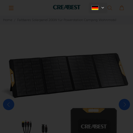
Home
Faltbares Solarpanel 200W für Powerstation Camping Wohnmobil