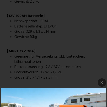
Gewicht: 2,0 kg
【
12V 100AH Batterie
】
Nennkapazität: 100AH
Batteriezellentyp: LIFEPO4
Größe:
329 x 173 x 214 mm
Gewicht: 10kg
【
MPPT 12V 20A
】
Geeignet für Versiegelung, GEL, Eintauchen,
Lithiumbatterien
Batteriespannung: 12V / 24V automatisch
Leerlaufverlust: 0,7 W ~ 1,2 W.
Größe: 210
x
151
x
59,5 mm
【
Solarkabel
】
MC4-10FT: Schließen Sie das Solarpanel und den
Laderegler an