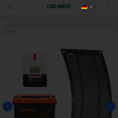
Home
Solaranlage für Wohnmobil / Wohnwagen / Boote / Camping 100W Flexible mit
batterie