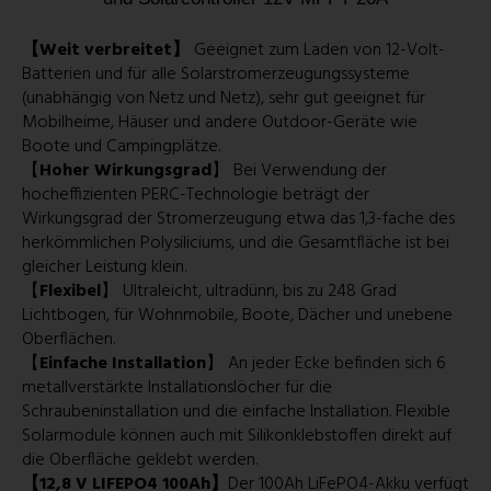
【Weit verbreitet】
Geeignet zum Laden von 12-Volt-
Batterien und für alle Solarstromerzeugungssysteme
(unabhängig von Netz und Netz), sehr gut geeignet für
Mobilheime, Häuser und andere Outdoor-Geräte wie
Boote und Campingplätze.
【
Hoher Wirkungsgrad
】 Bei Verwendung der
hocheffizienten PERC-Technologie beträgt der
Wirkungsgrad der Stromerzeugung etwa das 1,3-fache des
herkömmlichen Polysiliciums, und die Gesamtfläche ist bei
gleicher Leistung klein.
【
Flexibel
】 Ultraleicht, ultradünn, bis zu 248 Grad
Lichtbogen, für Wohnmobile, Boote, Dächer und unebene
Oberflächen.
【
Einfache Installation
】 An jeder Ecke befinden sich 6
metallverstärkte Installationslöcher für die
Schraubeninstallation und die einfache Installation. Flexible
Solarmodule können auch mit Silikonklebstoffen direkt auf
die Oberfläche geklebt werden.
【12,8 V LIFEPO4 100Ah】
Der 100Ah LiFePO4-Akku verfügt