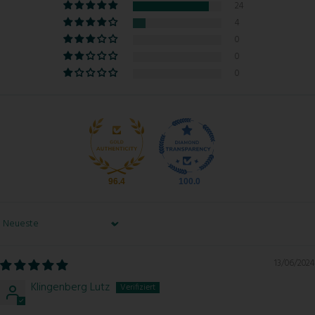
24
4
0
0
0
96.4
100.0
Sort by
13/06/2024
Klingenberg Lutz