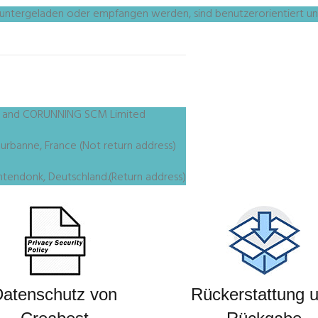
eruntergeladen oder empfangen werden, sind benutzerorientiert 
Sarl and CORUNNING SCM Limited
urbanne, France (Not return address)
tendonk, Deutschland.(Return address)
atenschutz von
Rückerstattung 