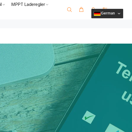
l
MPPT Laderegler
German