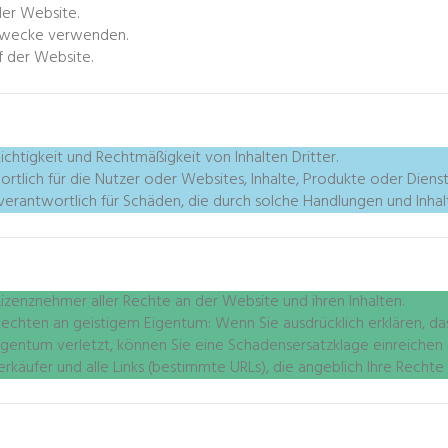
der Website.
 Zwecke verwenden.
f der Website.
Richtigkeit und Rechtmäßigkeit von Inhalten Dritter.
ortlich für die Nutzer oder Websites, Inhalte, Produkte oder Dienst
 verantwortlich für Schäden, die durch solche Handlungen und Inhal
Lizenznehmer aller Rechte an der Website und ihren Inhalten.
hten an geistigem Eigentum: Wenn Sie ausdrücklich erklären, dass
gentum verletzt, können Sie eine Schadensersatzklage einreichen
rkäufer und alle Links (bestimmte URLs), die angeblich Ihre Rechte