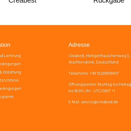
Creabest
Rückgabe
tion
Adresse
d Lieferung
Creabest, Heiligenhauschenweg 3,
Wachtendonk, Deutschland.
edingungen
 Erstattung
Telephone: +49 15238959607
zrichtlinie
Öffnungszeiten: Montag bis Freitag
edingungen
bis 18:00 Uhr - UTC/GMT +1
Programm
E-Mail: service@creabest.de