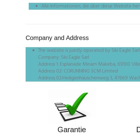
Alle Informationen, die über diese Website h
Company and Address
The website is jointly operated by Siki Eagle 
Company: Siki Eagle Sarl
Address 1: Esplanade Miriam Makeba, 69100 Ville
Address 02: CORUNNING SCM Limited
Address 02:Heiligenhäuschenweg 3, 47669 Wach
Garantie
D