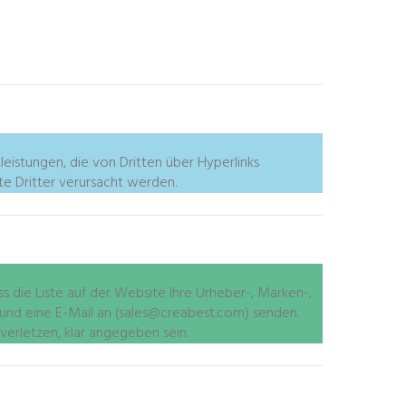
leistungen, die von Dritten über Hyperlinks
te Dritter verursacht werden.
 die Liste auf der Website Ihre Urheber-, Marken-,
 und eine E-Mail an (sales@creabest.com) senden.
 verletzen, klar angegeben sein.